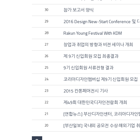
참가 보고서 양식
30
2016 Design New-Start Conferen
29
Rakun Young Festival With KDM
28
창업과 취업의 방향과 비젼 세미나 개최
27
제 9기 신입회원 모집 최종결과
26
9기 신입회원 서류전형 결과
25
코리아디자인멤버십 제9기 신입회원 모집
24
2015 칸톤페어전시 기사
23
제49회 대한민국디자인전람회 개최
22
[연합뉴스] 부산디자인센터, 코리아디자인
21
[부산일보] 국내외 공모전 수상·해외기업 
20